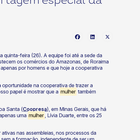
rtagem especial da
ta quinta-feira (26). A equipe foi até a sede da
bastecem os comércios do Amazonas, de Roraima
o apenas por homens e que hoje a cooperativa
 oportunidade na cooperativa de trazer a
osso papel é mostrar que a
mulher
também
oa Santa (
Coopresa
), em Minas Gerais, que há
a apenas uma
mulher
, Lívia Duarte, entre os 25
r ativas nas assembleias, nos processos da
va sem a formação, independente de ser um