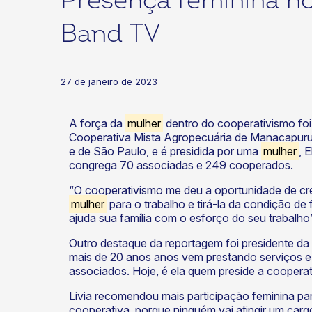
Presença feminina n
Band TV
tter/X
27 de janeiro de 2023
A força da
mulher
dentro do cooperativismo fo
Cooperativa Mista Agropecuária de Manacapuru
e de São Paulo, e é presidida por uma
mulher
, 
congrega 70 associadas e 249 cooperados.
“O cooperativismo me deu a oportunidade de 
mulher
para o trabalho e tirá-la da condição d
ajuda sua família com o esforço do seu trabalho”
Outro destaque da reportagem foi presidente d
mais de 20 anos anos vem prestando serviços 
associados. Hoje, é ela quem preside a cooper
Livia recomendou mais participação feminina par
cooperativa, porque ninguém vai atingir um car