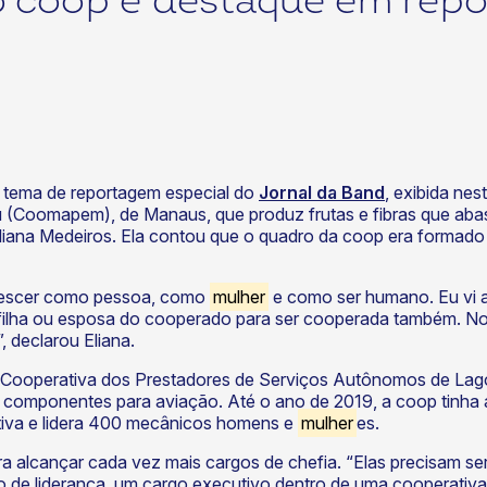
o coop é destaque em repo
i tema de reportagem especial do
Jornal da Band
, exibida nes
 (Coomapem), de Manaus, que produz frutas e fibras que a
Eliana Medeiros. Ela contou que o quadro da coop era formad
crescer como pessoa, como
mulher
e como ser humano. Eu vi a
e filha ou esposa do cooperado para ser cooperada também. N
, declarou Eliana.
a Cooperativa dos Prestadores de Serviços Autônomos de Lag
e componentes para aviação. Até o ano de 2019, a coop tinh
ativa e lidera 400 mecânicos homens e
mulher
es.
a alcançar cada vez mais cargos de chefia. “Elas precisam se
go de liderança, um cargo executivo dentro de uma cooperati