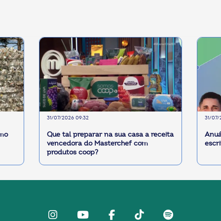
31/07/2026 09:32
31/07/
smo
Que tal preparar na sua casa a receita
Anuá
vencedora do Masterchef com
escr
produtos coop?
Instagram
Youtube
facebook
Tiktok
Spotify