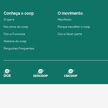
Conheça o coop
O movimento
k
O que é
Manifesto
ok
Números do coop
Porque escolher o coop
Como Funciona
Como fazer parte
História do coop
Perguntas Frequentes