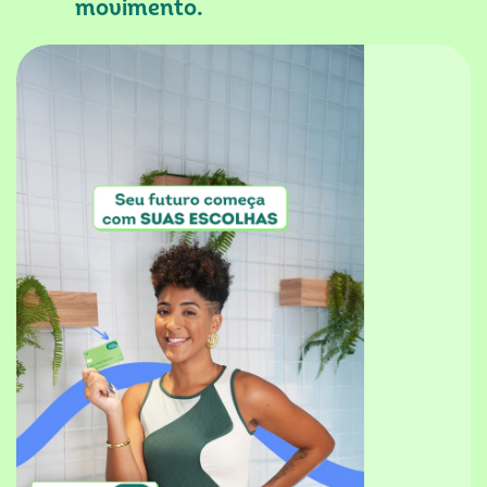
movimento.
k