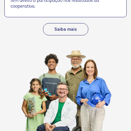
têm direito à participação nos resultados da
rurais e pequenos empreendedores. Apesar
cooperativa.
desse crescimento, cooperativas e
profissionais ainda enfrentavam dificuldades
para se encontrar. Segundo Clara Maffia,
gerente geral de Negócios do Sistema OCB,
Saiba mais
a ideia do Emprega Coop surgiu a partir da
escuta das próprias cooperativas. Ela explica
que o desafio não estava apenas na oferta
de vagas, mas na dificuldade de encontrar
profissionais preparados para o modelo
cooperativo. “Percebemos que, embora
existam oportunidades de trabalho, as
cooperativas encontram dificuldade para
encontrar profissionais preparados para atuar
em um modelo de negócio baseado na
cooperação, na participação e no
desenvolvimento das comunidades”. Outro
aspecto observado durante a construção do
projeto foi o movimento de profissionais que
deixam a Amazônia Legal em busca de
oportunidades em outras regiões do país.
“Muitos profissionais aindam seus estados
em busca de oportunidades, enquanto as
cooperativas seguem demandando mão de
obra qualificada. Foi desse diagnóstico que o
Sistema OCB estruturou a plataforma, para