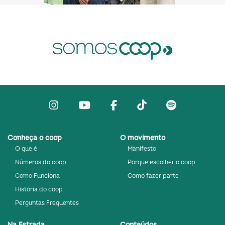
integrar recrutamento, capacitação e
inteligência de dados”, explica Clara. Vagas
do coop O Emprega Coop concentra
oportunidades oferecidas pelas cooperativas
de crédito da Amazônia Legal em um único
site. O candidato faz um cadastro e tem seu
perfil analisado por uma ferramenta de
Inteligência Artificial, que identifica
competências, experiências profissionais e
interesses para indicar as vagas mais
compatíveis. Além de conectar candidatos às
vagas disponíveis, a plataforma também
Instagram
Youtube
facebook
Tiktok
Spotify
indica necessidades de qualificação e
direciona os usuários para cursos gratuitos
oferecidos pela CapacitaCoop, plataforma de
aprendizagem do Sistema OCB que reúne
Conheça o coop
O movimento
mais de 250 cursos gratuitos voltados ao
O que é
Manifesto
cooperativismo e ao desenvolvimento
profissional. Segundo Clara Maffia, o
Números do coop
Porque escolher o coop
objetivo é que o candidato conheça melhor o
funcionamento do cooperativismo e chegue
Como Funciona
Como fazer parte
ao processo seletivo mais preparado. “Isso
História do coop
permite que o profissional desenvolva
competências técnicas e conheça melhor o
Perguntas Frequentes
funcionamento do cooperativismo”. Quando
concluem as trilhas de aprendizagem, os
Na Estrada
Conteúdos