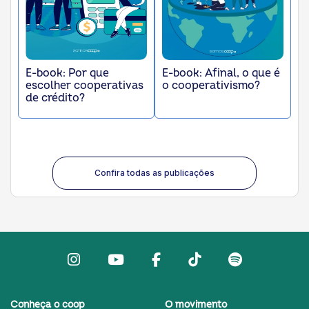
k
E-book: Por que
E-book: Afinal, o que é
escolher cooperativas
o cooperativismo?
de crédito?
Confira todas as publicações
Instagram
Youtube
facebook
Tiktok
Spotify
Conheça o coop
O movimento