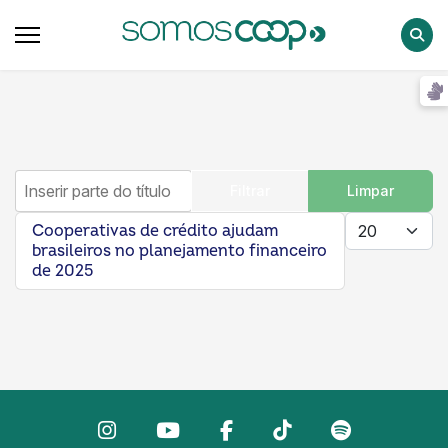
Pesqu
Inserir parte do título
Filtrar
Limpar
Mostrar #
Cooperativas de crédito ajudam
brasileiros no planejamento financeiro
de 2025
Instagram
Youtube
facebook
Tiktok
Spotify