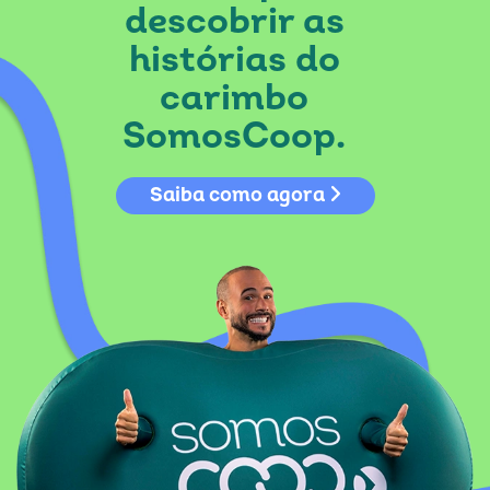
descobrir as
histórias do
carimbo
SomosCoop.
Saiba como agora