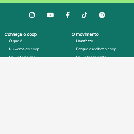
Instagram
Youtube
facebook
Tiktok
Spotify
Conheça o coop
O movimento
O que é
Manifesto
Números do coop
Porque escolher o coop
Como Funciona
Como fazer parte
História do coop
Perguntas Frequentes
Na Estrada
Conteúdos
Game
Mundo melhor 2025
Contato
Central da Marca