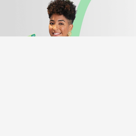
Instagram
Youtube
facebook
Tiktok
Spotify
Conheça o coop
O movimento
O que é
Manifesto
Números do coop
Porque escolher o coop