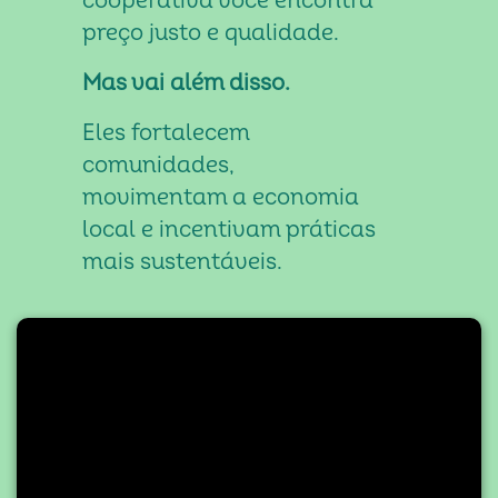
cooperativa você encontra
preço justo e qualidade.
Mas vai além disso.
Eles fortalecem
comunidades,
movimentam a economia
local e incentivam práticas
mais sustentáveis.