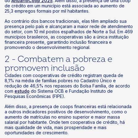
do
AnuárioCoop 2025
. Além disso, a presença de uma coop
de crédito em um município está associada ao aumento de
25,3 empregos formais por mil habitantes.
k
Ao contrário dos bancos tradicionais, elas têm ampliado sua
presença pelo país e alcançaram a maior rede de atendimento
do setor, com 10 mil postos espalhados de Norte a Sul. Em 469
municípios brasileiros, as cooperativas são a única instituição
financeira presente, garantindo inclusão financeira e
promovendo o desenvolvimento regional.
2 - Combatem a pobreza e
promovem inclusão
Cidades com cooperativas de crédito registram queda de
8,1% na média de famílias pobres no Cadastro Único e
redução de 46,5% nos repasses do Bolsa Família, de acordo
com
estudo
do Sistema OCB e Fundação Instituto de
Pesquisas Econômicas (FIPE).
Além disso, a presença de coops financeiras está relacionada
a outros indicadores positivos de desenvolvimento, como o
aumento de matrículas no ensino superior e maior massa
salarial por habitante. Onde tem cooperativa de crédito, há
mais qualidade de vida, mais prosperidade e mais
oportunidades de crescimento.