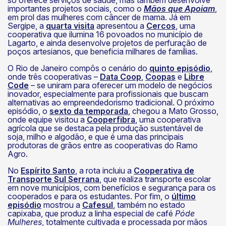
só oferece serviços de saúde, mas também desenvolve
importantes projetos sociais, como o
Mãos que Apoiam
,
em prol das mulheres com câncer de mama. Já em
Sergipe, a
quarta visita
apresentou a
Cercos
, uma
cooperativa que ilumina 16 povoados no município de
k
Lagarto, e ainda desenvolve projetos de perfuração de
poços artesianos, que beneficia milhares de famílias.
O Rio de Janeiro compôs o cenário do
quinto episódio
,
onde três cooperativas –
Data Coop
,
Coopas
e
Libre
Code
– se uniram para oferecer um modelo de negócios
inovador, especialmente para profissionais que buscam
alternativas ao empreendedorismo tradicional. O próximo
episódio, o
sexto da temporada
, chegou a Mato Grosso,
onde equipe visitou a
Cooperfibra
, uma cooperativa
agrícola que se destaca pela produção sustentável de
soja, milho e algodão, e que é uma das principais
produtoras de grãos entre as cooperativas do Ramo
Agro.
No
Espírito Santo
, a rota incluiu a
Cooperativa de
Transporte Sul Serrana
, que realiza transporte escolar
em nove municípios, com benefícios e segurança para os
cooperados e para os estudantes. Por fim, o
último
episódio
mostrou a
Cafesul
, também no estado
capixaba, que produz a linha especial de café
Póde
Mulheres
, totalmente cultivada e processada por mãos