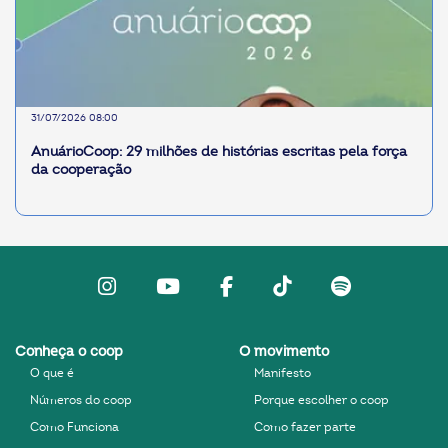
31/07/2026 08:00
AnuárioCoop: 29 milhões de histórias escritas pela força
da cooperação
Instagram
Youtube
facebook
Tiktok
Spotify
Conheça o coop
O movimento
O que é
Manifesto
Números do coop
Porque escolher o coop
Como Funciona
Como fazer parte