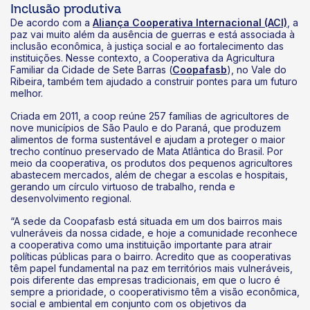
Inclusão produtiva
De acordo com a
Aliança Cooperativa Internacional (ACI)
, a
paz vai muito além da ausência de guerras e está associada à
inclusão econômica, à justiça social e ao fortalecimento das
instituições. Nesse contexto, a Cooperativa da Agricultura
Familiar da Cidade de Sete Barras (
Coopafasb
), no Vale do
Ribeira, também tem ajudado a construir pontes para um futuro
melhor.
Criada em 2011, a coop reúne 257 famílias de agricultores de
nove municípios de São Paulo e do Paraná, que produzem
alimentos de forma sustentável e ajudam a proteger o maior
trecho contínuo preservado de Mata Atlântica do Brasil. Por
meio da cooperativa, os produtos dos pequenos agricultores
abastecem mercados, além de chegar a escolas e hospitais,
gerando um círculo virtuoso de trabalho, renda e
desenvolvimento regional.
“A sede da Coopafasb está situada em um dos bairros mais
vulneráveis da nossa cidade, e hoje a comunidade reconhece
a cooperativa como uma instituição importante para atrair
políticas públicas para o bairro. Acredito que as cooperativas
têm papel fundamental na paz em territórios mais vulneráveis,
pois diferente das empresas tradicionais, em que o lucro é
sempre a prioridade, o cooperativismo têm a visão econômica,
social e ambiental em conjunto com os objetivos da