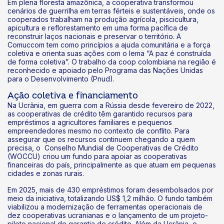
Em plena floresta amazônica, a cooperativa transformou
cenários de guerrilha em terras férteis e sustentáveis, onde os
cooperados trabalham na produção agrícola, piscicultura,
apicultura e reflorestamento em uma forma pacífica de
reconstruir laços nacionais e preservar o território. A
Comuccom tem como princípios a ajuda comunitária e a força
coletiva e orienta suas ações com o lema “A paz é construída
de forma coletiva”. O trabalho da coop colombiana na região é
reconhecido e apoiado pelo Programa das Nações Unidas
para o Desenvolvimento (Pnud).
Ação coletiva e financiamento
Na Ucrânia, em guerra com a Rússia desde fevereiro de 2022,
as cooperativas de crédito têm garantido recursos para
empréstimos a agricultores familiares e pequenos
empreendedores mesmo no contexto de conflito. Para
assegurar que os recursos continuem chegando a quem
precisa, o Conselho Mundial de Cooperativas de Crédito
(WOCCU) criou um fundo para apoiar as cooperativas
financeiras do país, principalmente as que atuam em pequenas
cidades e zonas rurais.
Em 2025, mais de 430 empréstimos foram desembolsados por
meio da iniciativa, totalizando US$ 1,2 milhão. O fundo também
viabilizou a modernização de ferramentas operacionais de
dez cooperativas ucranianas e o lançamento de um projeto-
piloto nacional de garantia de crédito. Além da Ucrânia, o