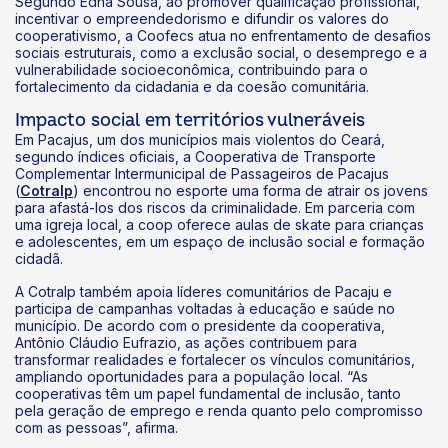
Segundo Edna Sousa, ao promover qualificação profissional,
incentivar o empreendedorismo e difundir os valores do
cooperativismo, a Coofecs atua no enfrentamento de desafios
sociais estruturais, como a exclusão social, o desemprego e a
vulnerabilidade socioeconômica, contribuindo para o
fortalecimento da cidadania e da coesão comunitária.
Impacto social em territórios vulneráveis
Em Pacajus, um dos municípios mais violentos do Ceará,
segundo índices oficiais, a Cooperativa de Transporte
Complementar Intermunicipal de Passageiros de Pacajus
(
Cotralp
) encontrou no esporte uma forma de atrair os jovens
para afastá-los dos riscos da criminalidade. Em parceria com
uma igreja local, a coop oferece aulas de skate para crianças
e adolescentes, em um espaço de inclusão social e formação
cidadã.
A Cotralp também apoia líderes comunitários de Pacaju e
participa de campanhas voltadas à educação e saúde no
município. De acordo com o presidente da cooperativa,
Antônio Cláudio Eufrazio, as ações contribuem para
transformar realidades e fortalecer os vínculos comunitários,
ampliando oportunidades para a população local. “As
cooperativas têm um papel fundamental de inclusão, tanto
pela geração de emprego e renda quanto pelo compromisso
com as pessoas”, afirma.