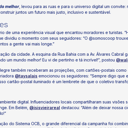
do melhor
, levou para as ruas e para o universo digital um convit
struir juntos um futuro mais justo, inclusivo e sustentável.
des
rio de uma experiência visual que encantou moradores e turistas. “H
ue dividiu o momento com seus seguidores: “O @somoscoop trouxe u
tos a gente vai mais longe.”
ração da cidade. A esquina da Rua Bahia com a Av. Álvares Cabr
do um mundo melhor! Eu vi de pertinho e tá incrível!”, postou
@wal
Alegre também receberam as projeções, com cartões-postais como o
criadora
@taysalais
emocionou os seguidores: “Sempre digo que es
so cartão-postal iluminado é um lembrete de que o coletivo transf
iente digital. Influenciadores locais compartilharam suas visões 
onge. Em Belém,
@isisvieirareal
destacou: “Além de deixar nossa ci
do!”
ção do Sistema OCB, o grande diferencial da campanha foi combina