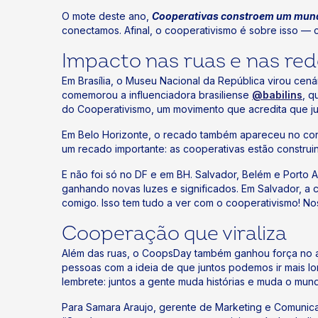
O mote deste ano,
Cooperativas constroem um mun
conectamos. Afinal, o cooperativismo é sobre isso — con
k
Impacto nas ruas e nas re
ok
Em Brasília, o Museu Nacional da República virou cená
comemorou a influenciadora brasiliense
@babilins
, q
do Cooperativismo, um movimento que acredita que jun
Em Belo Horizonte, o recado também apareceu no co
um recado importante: as cooperativas estão construin
E não foi só no DF e em BH. Salvador, Belém e Porto 
ganhando novas luzes e significados. Em Salvador, a 
comigo. Isso tem tudo a ver com o cooperativismo! Nos
Cooperação que viraliza
Além das ruas, o CoopsDay também ganhou força no amb
pessoas com a ideia de que juntos podemos ir mais l
lembrete: juntos a gente muda histórias e muda o mun
Para Samara Araujo, gerente de Marketing e Comunica