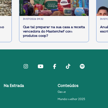
31/07/2026 09:32
31/07/
smo
Que tal preparar na sua casa a receita
Anuá
vencedora do Masterchef com
escr
produtos coop?
Instagram
Youtube
facebook
Tiktok
Spotify
Na Estrada
Conteúdos
Game
Mundo melhor 2025