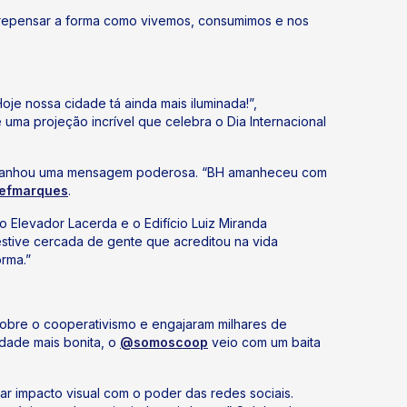
e: repensar a forma como vivemos, consumimos e nos
oje nossa cidade tá ainda mais iluminada!”,
ma projeção incrível que celebra o Dia Internacional
al ganhou uma mensagem poderosa. “BH amanheceu com
efmarques
.
 Elevador Lacerda e o Edifício Luiz Miranda
tive cercada de gente que acreditou na vida
orma.”
sobre o cooperativismo e engajaram milhares de
dade mais bonita, o
@somoscoop
veio com um baita
r impacto visual com o poder das redes sociais.