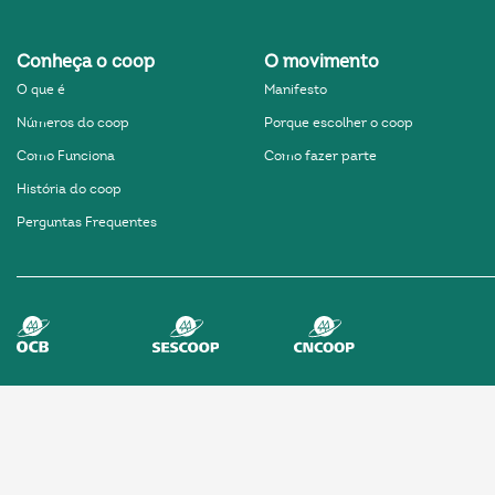
Conheça o coop
O movimento
k
O que é
Manifesto
ok
Números do coop
Porque escolher o coop
Como Funciona
Como fazer parte
História do coop
Perguntas Frequentes