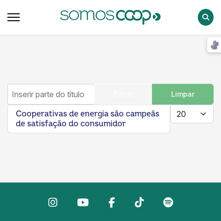
Pesqu
Inserir parte do título
Filtrar
Limpar
Mostrar #
Cooperativas de energia são campeãs
de satisfação do consumidor
Instagram
Youtube
facebook
Tiktok
Spotify