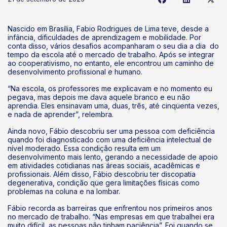
Nascido em Brasília, Fabio Rodrigues de Lima teve, desde a
infância, dificuldades de aprendizagem e mobilidade. Por
conta disso, vários desafios acompanharam o seu dia a dia do
tempo da escola até o mercado de trabalho. Após se integrar
ao cooperativismo, no entanto, ele encontrou um caminho de
desenvolvimento profissional e humano.
“Na escola, os professores me explicavam e no momento eu
pegava, mas depois me dava aquele branco e eu não
aprendia. Eles ensinavam uma, duas, três, até cinquenta vezes,
e nada de aprender”, relembra.
Ainda novo, Fábio descobriu ser uma pessoa com deficiência
quando foi diagnosticado com uma deficiência intelectual de
nível moderado. Essa condição resulta em um
desenvolvimento mais lento, gerando a necessidade de apoio
em atividades cotidianas nas áreas sociais, acadêmicas e
profissionais. Além disso, Fábio descobriu ter discopatia
degenerativa, condição que gera limitações físicas como
problemas na coluna e na lombar.
Fábio recorda as barreiras que enfrentou nos primeiros anos
no mercado de trabalho. “Nas empresas em que trabalhei era
muito difícil, as pessoas não tinham paciência”. Foi quando se