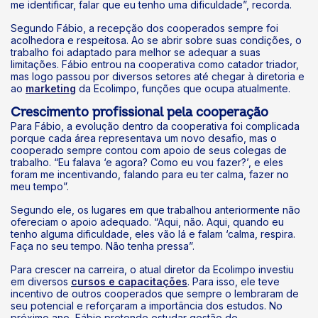
me identificar, falar que eu tenho uma dificuldade”, recorda.
Segundo Fábio, a recepção dos cooperados sempre foi
acolhedora e respeitosa. Ao se abrir sobre suas condições, o
trabalho foi adaptado para melhor se adequar a suas
limitações. Fábio entrou na cooperativa como catador triador,
mas logo passou por diversos setores até chegar à diretoria e
ao
marketing
da Ecolimpo, funções que ocupa atualmente.
Crescimento profissional pela cooperação
Para Fábio, a evolução dentro da cooperativa foi complicada
porque cada área representava um novo desafio, mas o
cooperado sempre contou com apoio de seus colegas de
trabalho. “Eu falava ‘e agora? Como eu vou fazer?’, e eles
foram me incentivando, falando para eu ter calma, fazer no
meu tempo”.
Segundo ele, os lugares em que trabalhou anteriormente não
ofereciam o apoio adequado. “Aqui, não. Aqui, quando eu
tenho alguma dificuldade, eles vão lá e falam ‘calma, respira.
Faça no seu tempo. Não tenha pressa”.
Para crescer na carreira, o atual diretor da Ecolimpo investiu
em diversos
cursos e capacitações
. Para isso, ele teve
incentivo de outros cooperados que sempre o lembraram de
seu potencial e reforçaram a importância dos estudos. No
próximo ano, Fábio pretende estudar gestão de