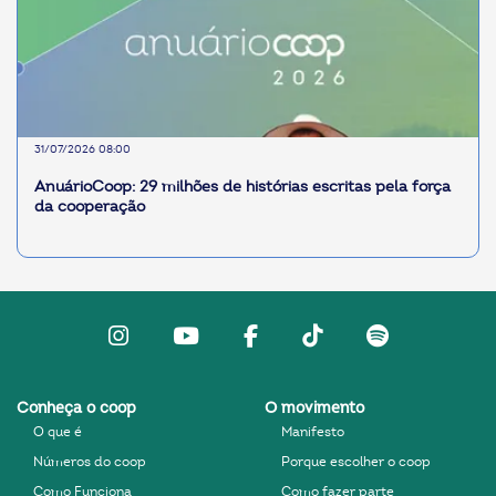
31/07/2026 08:00
AnuárioCoop: 29 milhões de histórias escritas pela força
da cooperação
Instagram
Youtube
facebook
Tiktok
Spotify
Conheça o coop
O movimento
O que é
Manifesto
Números do coop
Porque escolher o coop
Como Funciona
Como fazer parte