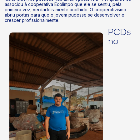
associou à cooperativa Ecolimpo que ele se sentiu, pela
primeira vez, verdadeiramente acolhido. O cooperativismo
abriu portas para que o jovem pudesse se desenvolver e
crescer profissionalmente.
k
PCDs
no