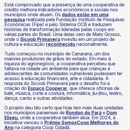
Está comprovado que a presença de uma cooperativa de
crédito melhora indicadores econômicos e sociais nos
municípios onde atuam. Os
dados estão em uma
pesquisa
realizada pela Fundação Instituto de Pesquisas
Econômicas (Fipe) e pelo Sistema OCB e traduzem
histórias de transformação lideradas pelas coops em
várias partes do Brasil. Uma delas vem de Mato Grosso,
onde o
Sicoob Primavera
investiu em um projeto de
cultura e educação
reconhecido
nacionalmente.
Tudo começou no município de Canarana, um dos
maiores produtores de grãos do estado. Em meio à
riqueza do agronegócio, a cooperativa percebeu que
faltava na cidade um ambiente para que crianças e
adolescentes de comunidades vulneráveis pudessem ter
acesso à educação financeira, arte e cidadania. A
resposta do Sicoob Primavera para o desafio foi a
criação do
Espaço Cooperar
, que oferece oficinas de
balé, música, corte e costura, informática, jiu-jitsu, teatro,
dança, canto e outras atividades.
O projeto deu tão certo que hoje tem mais duas unidades
nos municípios paraenses de
Rondon do Pará
e
Dom
Eliseu
, onde a cooperativa também atua. Em 2024, a
iniciativa venceu o
Prêmio SomosCoop Melhores do
Ano
na categoria Coop Cidadã.