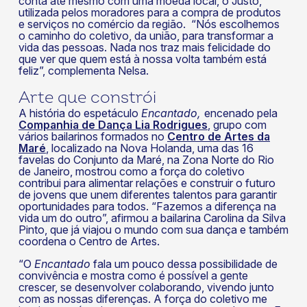
conta até mesmo com uma moeda local, o Justo,
utilizada pelos moradores para a compra de produtos
e serviços no comércio da região. “Nós escolhemos
o caminho do coletivo, da união, para transformar a
vida das pessoas. Nada nos traz mais felicidade do
que ver que quem está à nossa volta também está
feliz”, complementa Nelsa.
Arte que constrói
A história do espetáculo
Encantado,
encenado pela
Companhia de Dança Lia Rodrigues
, grupo com
vários bailarinos formados no
Centro de Artes da
Maré
, localizado na Nova Holanda, uma das 16
favelas do Conjunto da Maré, na Zona Norte do Rio
de Janeiro, mostrou como a força do coletivo
contribui para alimentar relações e construir o futuro
de jovens que unem diferentes talentos para garantir
oportunidades para todos. “Fazemos a diferença na
vida um do outro”, afirmou a bailarina Carolina da Silva
Pinto, que já viajou o mundo com sua dança e também
coordena o Centro de Artes.
“O
Encantado
fala um pouco dessa possibilidade de
convivência e mostra como é possível a gente
crescer, se desenvolver colaborando, vivendo junto
com as nossas diferenças. A força do coletivo me