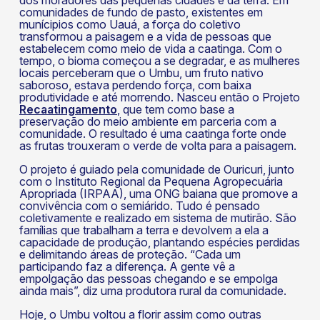
dos moradores das pequenas cidades e da terra. Em
comunidades de fundo de pasto, existentes em
munícipios como Uauá, a força do coletivo
transformou a paisagem e a vida de pessoas que
estabelecem como meio de vida a caatinga. Com o
tempo, o bioma começou a se degradar, e as mulheres
locais perceberam que o Umbu, um fruto nativo
saboroso, estava perdendo força, com baixa
produtividade e até morrendo. Nasceu então o Projeto
Recaatingamento
, que tem como base a
preservação do meio ambiente em parceria com a
comunidade. O resultado é uma caatinga forte onde
as frutas trouxeram o verde de volta para a paisagem.
O projeto é guiado pela comunidade de Ouricuri, junto
com o Instituto Regional da Pequena Agropecuária
Apropriada (IRPAA), uma ONG baiana que promove a
convivência com o semiárido. Tudo é pensado
coletivamente e realizado em sistema de mutirão. São
famílias que trabalham a terra e devolvem a ela a
capacidade de produção, plantando espécies perdidas
e delimitando áreas de proteção. “Cada um
participando faz a diferença. A gente vê a
empolgação das pessoas chegando e se empolga
ainda mais”, diz uma produtora rural da comunidade.
Hoje, o Umbu voltou a florir assim como outras