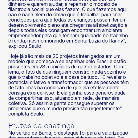
dinheiro e querem ajudar, a repensar o modelo de
filantropia social que elas fazem. O que fazemos aqui
não é nada além do óbvio que é trabalhar para criar
condições para que todas as crianças possam ter um
desenvolvimento pleno até chegar na alfabetização e
depois todas elas consigam encontrar um ambiente
empreendedor para que tenham qualidade no trabalho
e renda, mesmo morando em Santa Luzia do Itanhy”,
explicou Saulo.
Hoje já são mais de 20 projetos interligados em um
modelo que começa a se espalhar pelo Brasil e estão
presentes em 28 municípios de quatro estados. Como
lema, o fato de que ninguém constrói nada sozinho e
que o trabalho coletivo é a base de tudo. “É revelar o
potencial criativo e transformador que as pessoas têm
de fato, mas na condição de que ela efetivamente
consiga exercer isso. E ela ganha essa generosidade
de compartilhar isso, atuando em rede, de maneira
coletiva. Só assim a gente consegue superar os
problemas que o mundo precisa tão urgentemente”,
completa Saulo.
Frutos da caatinga
No sertão da Bahia, o destaque foi para a valorização