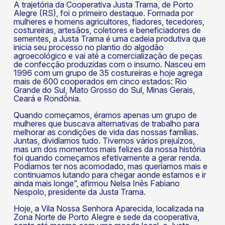
A trajetória da Cooperativa Justa Trama, de Porto
Alegre (RS), foi o primeiro destaque. Formada por
mulheres e homens agricultores, fiadores, tecedores,
costureiras, artesãos, coletores e beneficiadores de
k
sementes, a Justa Trama é uma cadeia produtiva que
inicia seu processo no plantio do algodão
agroecológico e vai até a comercialização de peças
de confecção produzidas com o insumo. Nasceu em
1996 com um grupo de 35 costureiras e hoje agrega
mais de 600 cooperados em cinco estados: Rio
Grande do Sul, Mato Grosso do Sul, Minas Gerais,
Ceará e Rondônia.
Quando começamos, éramos apenas um grupo de
mulheres que buscava alternativas de trabalho para
melhorar as condições de vida das nossas famílias.
Juntas, dividíamos tudo. Tivemos vários prejuízos,
mas um dos momentos mais felizes da nossa história
foi quando começamos efetivamente a gerar renda.
Podíamos ter nos acomodado, mas queríamos mais e
continuamos lutando para chegar aonde estamos e ir
ainda mais longe”, afirmou Nelsa Inês Fabiano
Nespolo, presidente da Justa Trama.
Hoje, a Vila Nossa Senhora Aparecida, localizada na
Zona Norte de Porto Alegre e sede da cooperativa,