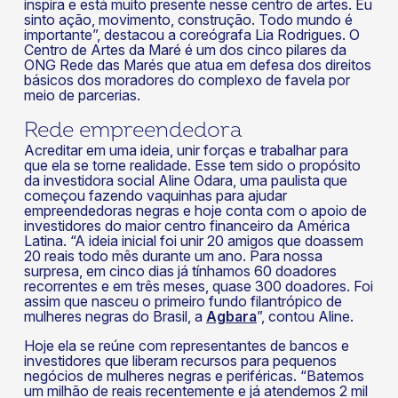
inspira e está muito presente nesse centro de artes. Eu
sinto ação, movimento, construção. Todo mundo é
importante”, destacou a coreógrafa Lia Rodrigues. O
Centro de Artes da Maré é um dos cinco pilares da
ONG Rede das Marés que atua em defesa dos direitos
básicos dos moradores do complexo de favela por
meio de parcerias.
Rede empreendedora
Acreditar em uma ideia, unir forças e trabalhar para
que ela se torne realidade. Esse tem sido o propósito
da investidora social Aline Odara, uma paulista que
começou fazendo vaquinhas para ajudar
empreendedoras negras e hoje conta com o apoio de
investidores do maior centro financeiro da América
Latina. “A ideia inicial foi unir 20 amigos que doassem
20 reais todo mês durante um ano. Para nossa
surpresa, em cinco dias já tínhamos 60 doadores
recorrentes e em três meses, quase 300 doadores. Foi
assim que nasceu o primeiro fundo filantrópico de
mulheres negras do Brasil, a
Agbara
”, contou Aline.
Hoje ela se reúne com representantes de bancos e
investidores que liberam recursos para pequenos
negócios de mulheres negras e periféricas. “Batemos
um milhão de reais recentemente e já atendemos 2 mil