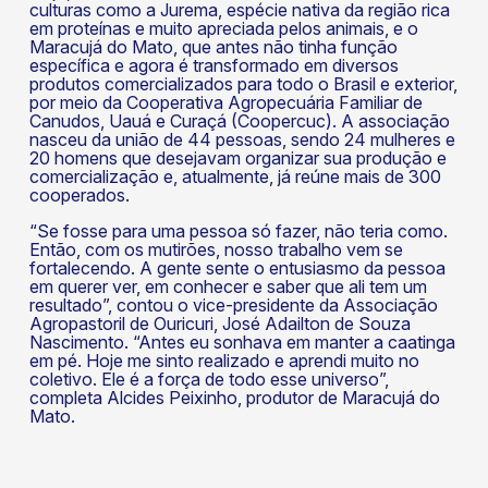
culturas como a Jurema, espécie nativa da região rica
em proteínas e muito apreciada pelos animais, e o
Maracujá do Mato, que antes não tinha função
específica e agora é transformado em diversos
produtos comercializados para todo o Brasil e exterior,
por meio da Cooperativa Agropecuária Familiar de
Canudos, Uauá e Curaçá (Coopercuc). A associação
nasceu da união de 44 pessoas, sendo 24 mulheres e
20 homens que desejavam organizar sua produção e
comercialização e, atualmente, já reúne mais de 300
cooperados.
“Se fosse para uma pessoa só fazer, não teria como.
Então, com os mutirões, nosso trabalho vem se
fortalecendo. A gente sente o entusiasmo da pessoa
em querer ver, em conhecer e saber que ali tem um
resultado”, contou o vice-presidente da Associação
Agropastoril de Ouricuri, José Adailton de Souza
Nascimento. “Antes eu sonhava em manter a caatinga
em pé. Hoje me sinto realizado e aprendi muito no
coletivo. Ele é a força de todo esse universo”,
completa Alcides Peixinho, produtor de Maracujá do
Mato.