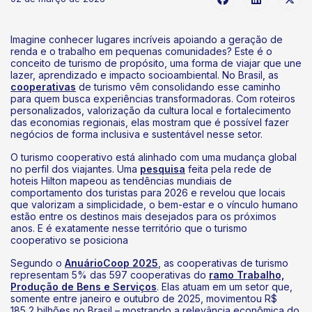
Imagine conhecer lugares incríveis apoiando a geração de
renda e o trabalho em pequenas comunidades? Este é o
conceito de turismo de propósito, uma forma de viajar que une
lazer, aprendizado e impacto socioambiental. No Brasil, as
cooperativas
de turismo vêm consolidando esse caminho
para quem busca experiências transformadoras. Com roteiros
personalizados, valorização da cultura local e fortalecimento
das economias regionais, elas mostram que é possível fazer
negócios de forma inclusiva e sustentável nesse setor.
O turismo cooperativo está alinhado com uma mudança global
no perfil dos viajantes. Uma
pesquisa
feita pela rede de
hoteis Hilton mapeou as tendências mundiais de
comportamento dos turistas para 2026 e revelou que locais
que valorizam a simplicidade, o bem-estar e o vínculo humano
estão entre os destinos mais desejados para os próximos
anos. E é exatamente nesse território que o turismo
cooperativo se posiciona
Segundo o
AnuárioCoop 2025
, as cooperativas de turismo
representam 5% das 597 cooperativas do
ramo Trabalho,
Produção de Bens e Serviços
. Elas atuam em um setor que,
somente entre janeiro e outubro de 2025, movimentou R$
185,2 bilhões no Brasil – mostrando a relevância econômica do